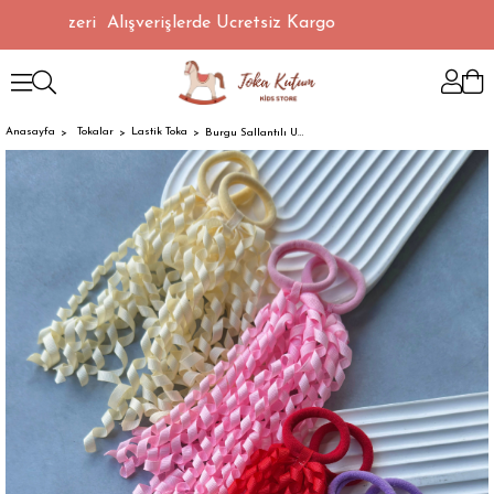
 TL Üzeri Alışverişlerde Ücretsiz Kargo
Anasayfa
Tokalar
Lastik Toka
Burgu Sallantılı Uzun Lastik