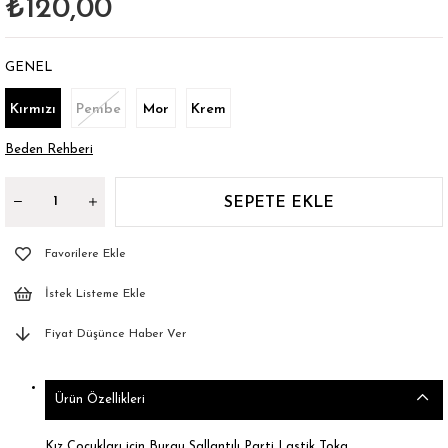
₺120,00
GENEL
Kırmızı
Pembe
Mor
Krem
Beden Rehberi
Favorilere Ekle
İstek Listeme Ekle
Fiyat Düşünce Haber Ver
Ürün Özellikleri
Kız Çocukları için Burgu Sallantılı Parti Lastik Toka