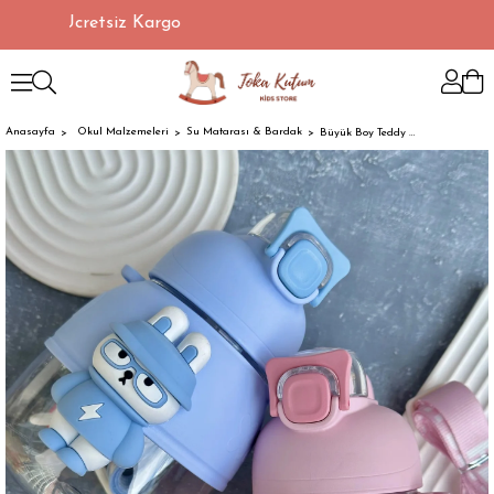
lerde Ücretsiz Kargo
Anasayfa
Okul Malzemeleri
Su Matarası & Bardak
Büyük Boy Teddy Suluk 1.1 Ml