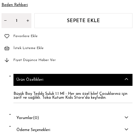
Beden Rehberi
Favorilere Ekle
İstek Listeme Ekle
Fiyat Düşünce Haber Ver
Ürün Özellikleri
Büyük Boy Teddy Suluk 1.1 Ml - Her anı özel kılın! Çocuklarınız için
zarif ve sağlıklı. Toka Kutum Kids Store'da keşfedin.
Yorumlar
(0)
Ödeme Seçenekleri