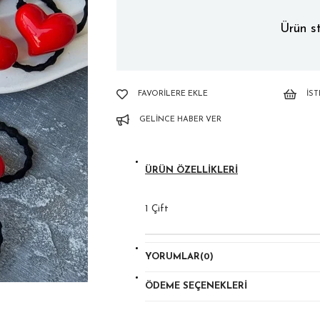
Ürün st
FAVORILERE EKLE
İS
GELINCE HABER VER
ÜRÜN ÖZELLIKLERI
1 Çift
YORUMLAR
(0)
ÖDEME SEÇENEKLERI