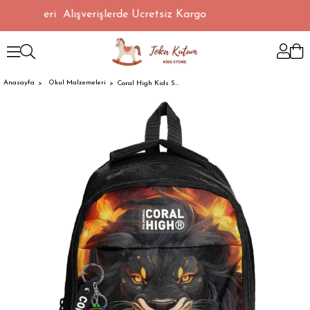
 TL Üzeri Alışverişlerde Ücretsiz Kargo
Anasayfa
Okul Malzemeleri
Coral High Kids Siyah Aslan Desenli Üç Bölmeli Okul Sırt Çantası