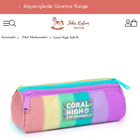
L Üzeri Alışverişlerde Ücretsiz Kargo
Anasayfa
Okul Malzemeleri
Coral High Soft Renkli Çizgili Üç Bölmeli Kalemlik