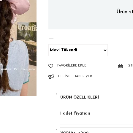
Ürün st
——
FAVORILERE EKLE
İS
GELINCE HABER VER
ÜRÜN ÖZELLIKLERI
1 adet fiyatıdır