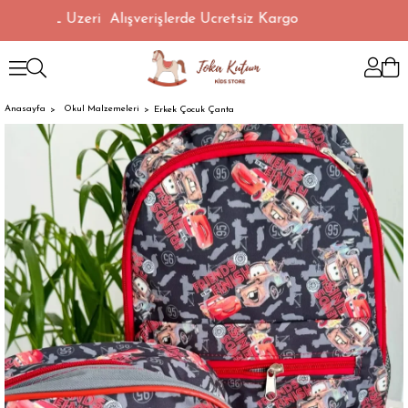
1500 TL Üzeri Alışverişlerde Ücretsiz Kargo
Anasayfa
Okul Malzemeleri
Erkek Çocuk Çanta