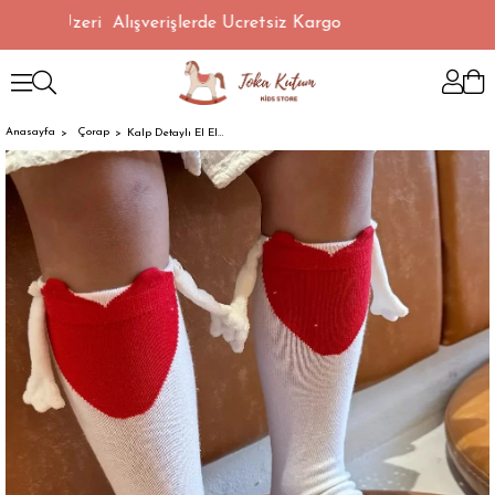
0 TL Üzeri Alışverişlerde Ücretsiz Kargo
Anasayfa
Çorap
Kalp Detaylı El Ele Tutuşan Çorap