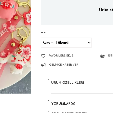
Ürün st
——
FAVORILERE EKLE
İS
GELINCE HABER VER
ÜRÜN ÖZELLIKLERI
YORUMLAR
(0)