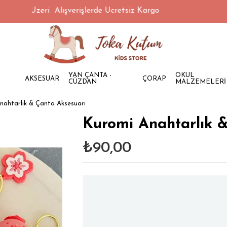
00 TL Üzeri Alışverişlerde Ücretsiz Kargo
YAN ÇANTA -
OKUL
AKSESUAR
ÇORAP
CÜZDAN
MALZEMELERİ
nahtarlık & Çanta Aksesuarı
Kuromi Anahtarlık 
₺90,00