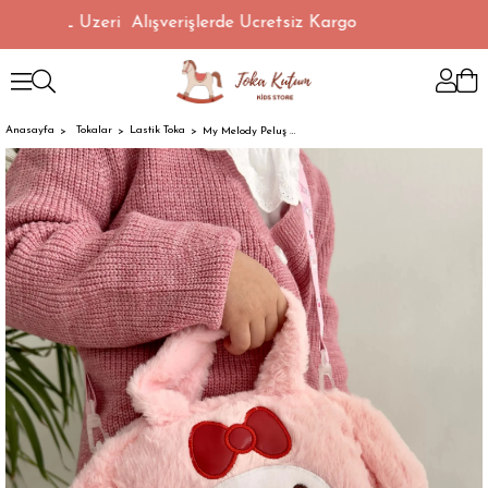
1500 TL Üzeri Alışverişlerde Ücretsiz Kargo
Anasayfa
Tokalar
Lastik Toka
My Melody Peluş Çanta