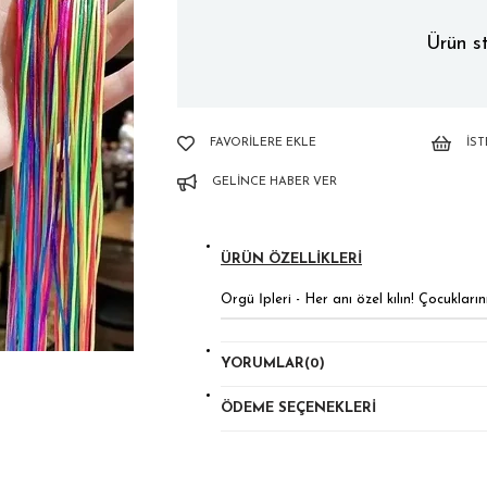
Ürün st
FAVORILERE EKLE
İS
GELINCE HABER VER
ÜRÜN ÖZELLIKLERI
Örgü İpleri - Her anı özel kılın! Çocukları
YORUMLAR
(0)
ÖDEME SEÇENEKLERI