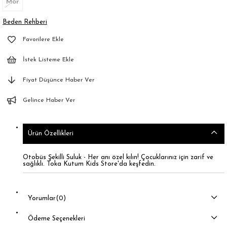
Mor
Beden Rehberi
Favorilere Ekle
İstek Listeme Ekle
Fiyat Düşünce Haber Ver
Gelince Haber Ver
Ürün Özellikleri
Otobüs Şekilli Suluk - Her anı özel kılın! Çocuklarınız için zarif ve
sağlıklı. Toka Kutum Kids Store'da keşfedin.
Yorumlar
(0)
Ödeme Seçenekleri