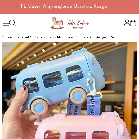
1500 TL Üzeri Alışverişlerde Ücretsiz Kargo
Anasayfa
Okul Malzemeleri
Su Matarası & Bardak
Otobüs Şekilli Suluk