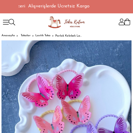
TL Üzeri Alışverişlerde Ücretsiz Kargo
Anasayfa
Tokalar
Lastik Toka
Parlak Kelebek Lastik