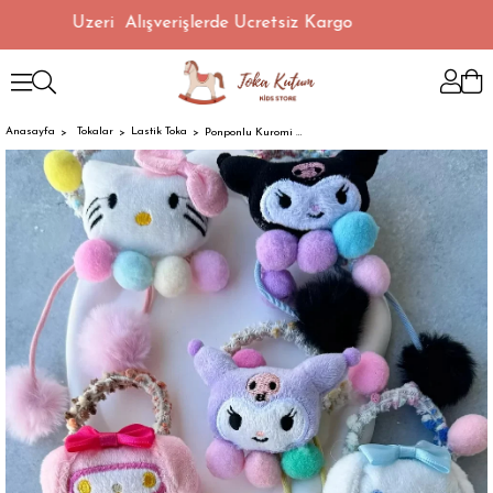
00 TL Üzeri Alışverişlerde Ücretsiz Kargo
Anasayfa
Tokalar
Lastik Toka
Ponponlu Kuromi Toka