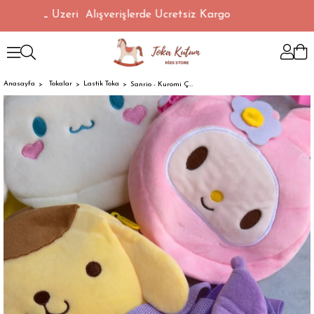
1500 TL Üzeri Alışverişlerde Ücretsiz Kargo
Anasayfa
Tokalar
Lastik Toka
Sanrio - Kuromi Çanta