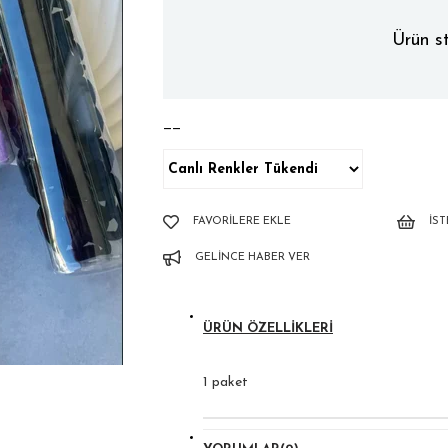
Ürün st
——
FAVORILERE EKLE
İS
GELINCE HABER VER
ÜRÜN ÖZELLIKLERI
1 paket