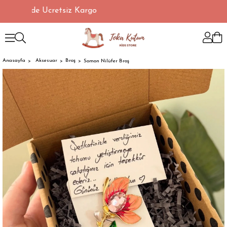
verişlerde Ücretsiz Kargo
Anasayfa
Aksesuar
Broş
Somon Nilüfer Broş