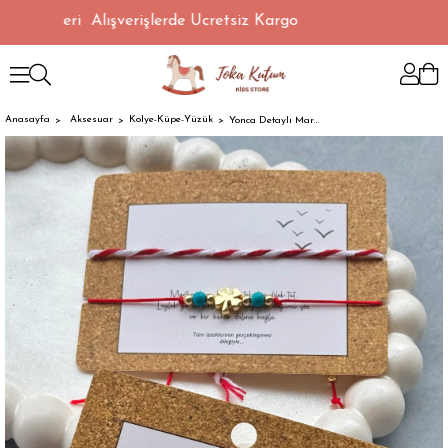
 TL Üzeri Alışverişlerde Ücretsiz Kargo
Anasayfa
Aksesuar
Kolye-Küpe-Yüzük
Yonca Detaylı Marteniçka